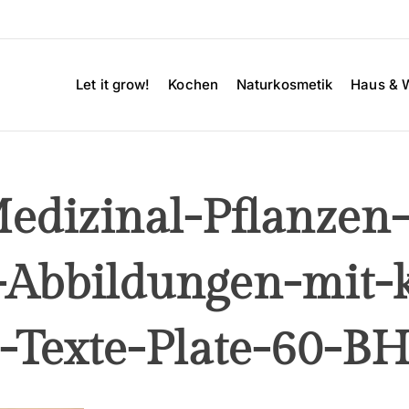
Let it grow!
Kochen
Naturkosmetik
Haus & 
edizinal-Pflanzen-
-Abbildungen-mit-
-Texte-Plate-60-B