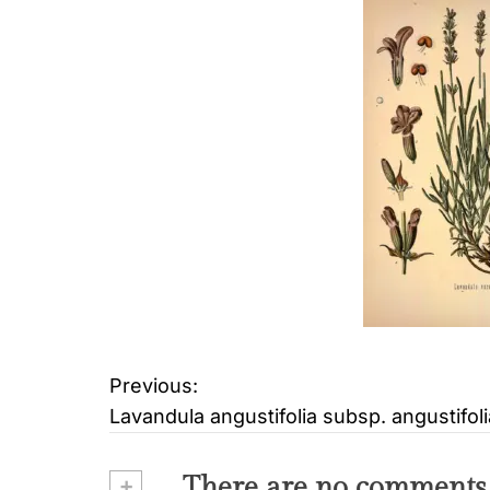
Previous:
B
Lavandula angustifolia subsp. angustifoli
e
i
+
There are no comments