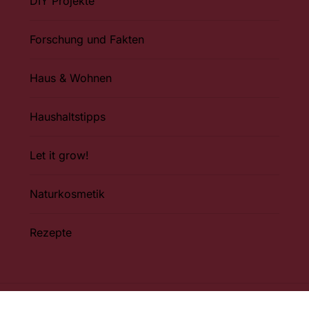
DIY Projekte
Forschung und Fakten
Haus & Wohnen
Haushaltstipps
Let it grow!
Naturkosmetik
Rezepte