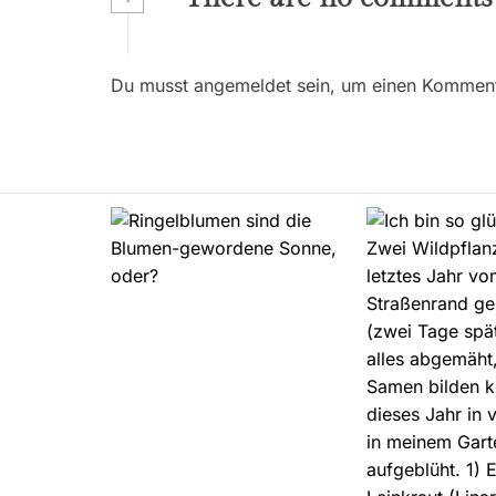
t
r
Du musst angemeldet sein, um einen Kommenta
a
g
s
n
a
v
i
g