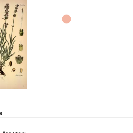
a
Add yours