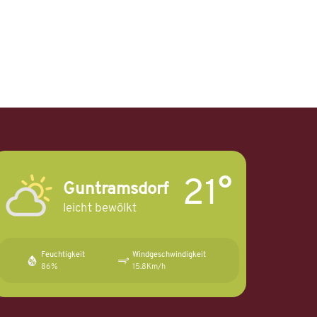
21°
Guntramsdorf
leicht bewölkt
Feuchtigkeit
Windgeschwindigkeit
86%
15.8Km/h