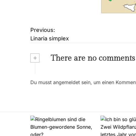
Previous:
B
Linaria simplex
e
i
+
There are no comments
t
r
Du musst angemeldet sein, um einen Kommenta
a
g
s