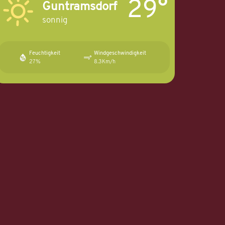
29°
Guntramsdorf
sonnig
Feuchtigkeit
Windgeschwindigkeit
27%
8.3Km/h