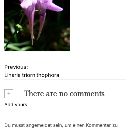
Previous:
B
Linaria triornithophora
e
i
+
There are no comments
t
Add yours
r
Du musst angemeldet sein, um einen Kommentar zu