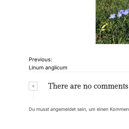
Previous:
B
Linum anglicum
e
i
+
There are no comments
t
r
Du musst angemeldet sein, um einen Kommenta
a