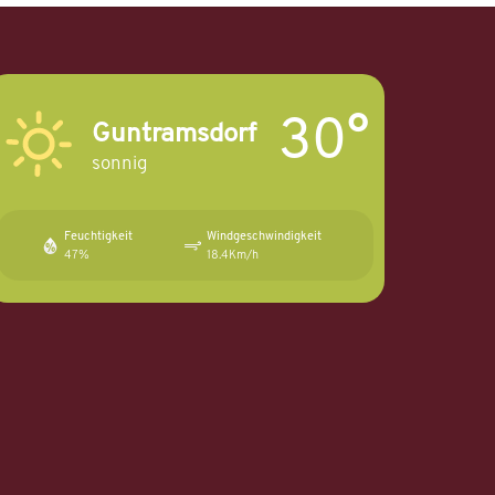
30°
Guntramsdorf
sonnig
Feuchtigkeit
Windgeschwindigkeit
47%
18.4Km/h