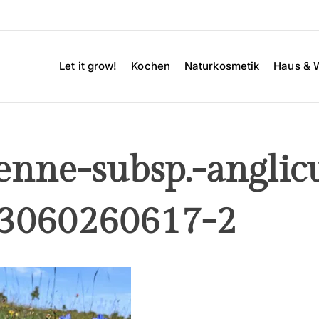
Let it grow!
Kochen
Naturkosmetik
Haus & 
enne-subsp.-angli
53060260617-2