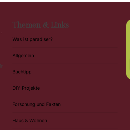
Themen & Links
Was ist paradiser?
Allgemein
ür
Buchtipp
DIY Projekte
Forschung und Fakten
Haus & Wohnen