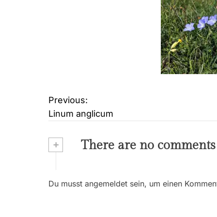
Previous:
B
Linum anglicum
e
i
+
There are no comments
t
r
Du musst angemeldet sein, um einen Kommenta
a