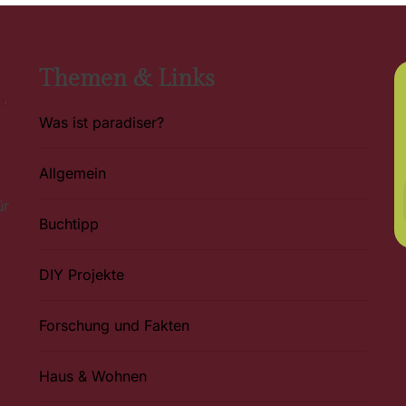
Themen & Links
Was ist paradiser?
Allgemein
ür
Buchtipp
DIY Projekte
Forschung und Fakten
Haus & Wohnen