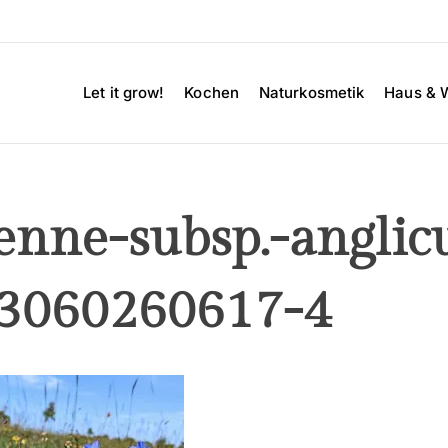
Let it grow!
Kochen
Naturkosmetik
Haus & 
enne-subsp.-angli
53060260617-4