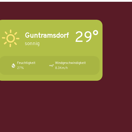
29°
Guntramsdorf
sonnig
Feuchtigkeit
Windgeschwindigkeit
27%
8.3Km/h