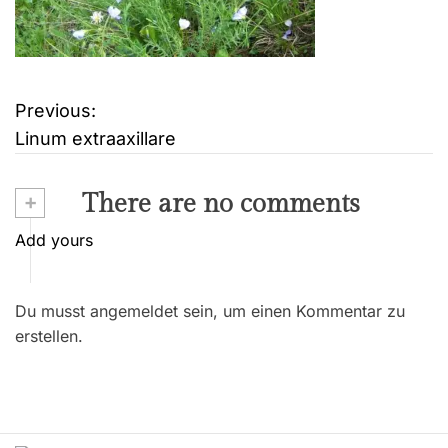
Previous:
B
Linum extraaxillare
e
i
+
There are no comments
t
Add yours
r
Du musst angemeldet sein, um einen Kommentar zu
a
erstellen.
g
s