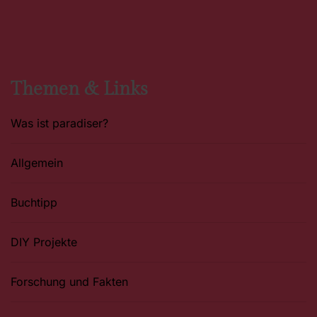
c
s
n
e
t
t
b
a
e
o
g
r
o
r
e
k
a
s
m
t
Themen & Links
Was ist paradiser?
Allgemein
Buchtipp
DIY Projekte
Forschung und Fakten