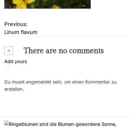
Previous:
B
Linum flavum
e
i
+
There are no comments
t
Add yours
r
Du musst angemeldet sein, um einen Kommentar zu
a
erstellen.
g
s
n