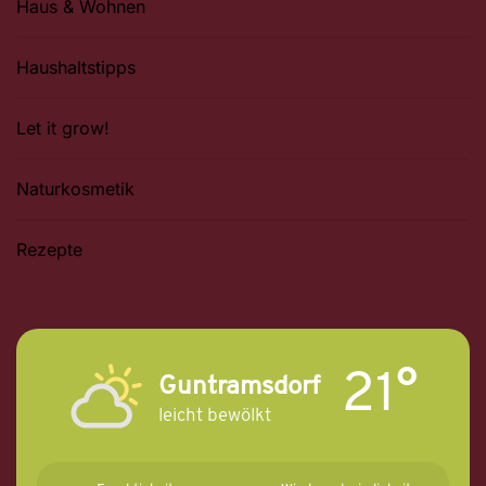
Haus & Wohnen
Haushaltstipps
Let it grow!
Naturkosmetik
Rezepte
21°
Guntramsdorf
leicht bewölkt