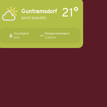
21°
Guntramsdorf
leicht bewölkt
Feuchtigkeit
Windgeschwindigkeit
86%
15.8Km/h