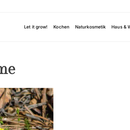
Let it grow!
Kochen
Naturkosmetik
Haus & 
ime