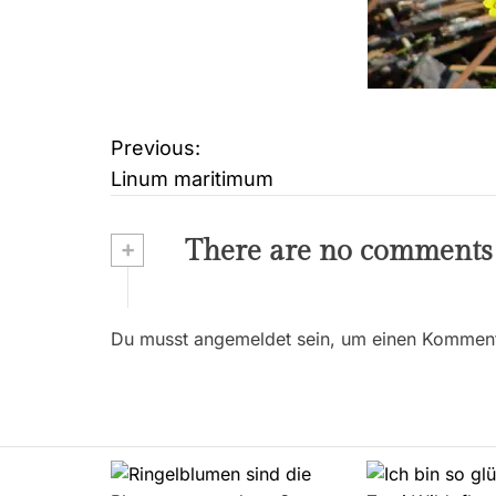
Previous:
B
Linum maritimum
e
i
+
There are no comments
t
r
Du musst angemeldet sein, um einen Kommenta
a
g
s