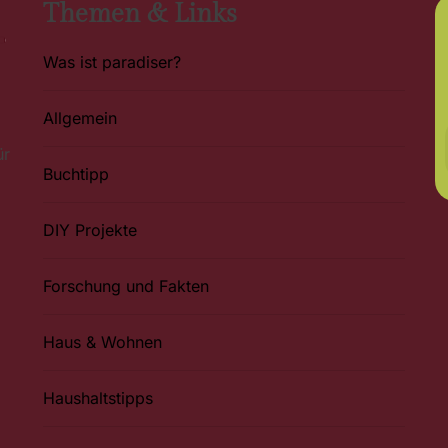
Themen & Links
Was ist paradiser?
Allgemein
ür
Buchtipp
DIY Projekte
Forschung und Fakten
Haus & Wohnen
Haushaltstipps