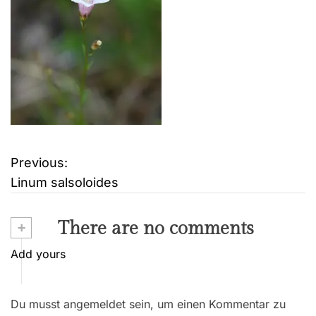
Previous:
B
Linum salsoloides
e
i
+
There are no comments
t
Add yours
r
Du musst angemeldet sein, um einen Kommentar zu