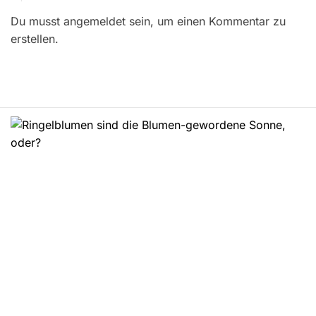
r
Du musst angemeldet sein, um einen Kommentar zu
a
erstellen.
g
s
n
a
v
i
g
a
t