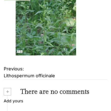
Previous:
B
Lithospermum officinale
e
i
+
There are no comments
t
Add yours