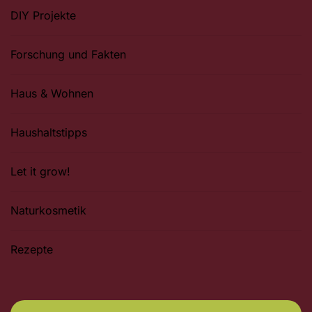
DIY Projekte
Forschung und Fakten
Haus & Wohnen
Haushaltstipps
Let it grow!
Naturkosmetik
Rezepte