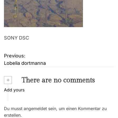
SONY DSC
Previous:
B
Lobelia dortmanna
e
i
+
There are no comments
t
Add yours
r
Du musst angemeldet sein, um einen Kommentar zu
a
erstellen.