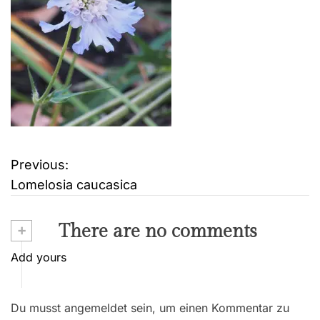
Previous:
B
Lomelosia caucasica
e
i
+
There are no comments
t
Add yours
r
Du musst angemeldet sein, um einen Kommentar zu