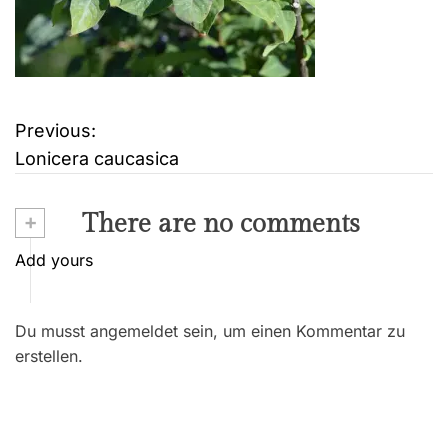
Previous:
B
Lonicera caucasica
e
i
+
There are no comments
t
Add yours
r
Du musst angemeldet sein, um einen Kommentar zu
a
erstellen.
g
s