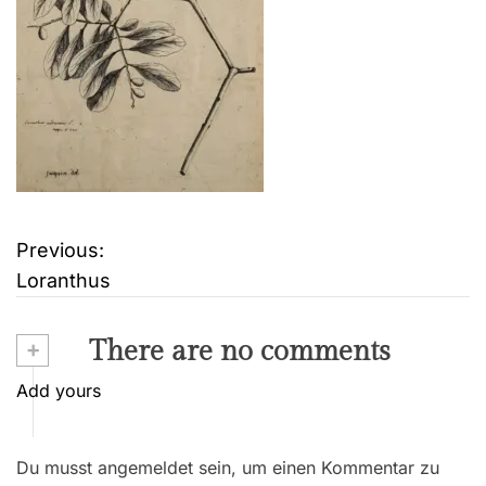
Previous:
B
Loranthus
e
i
+
There are no comments
t
Add yours
r
Du musst angemeldet sein, um einen Kommentar zu