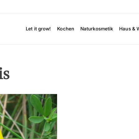
Let it grow!
Kochen
Naturkosmetik
Haus & 
is