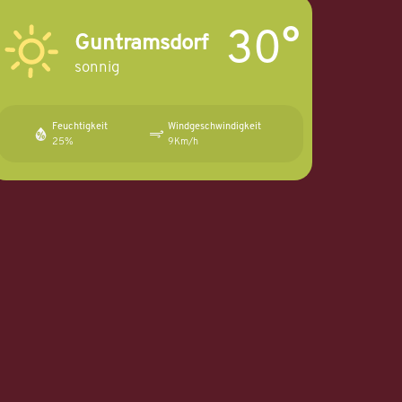
30°
Guntramsdorf
sonnig
Feuchtigkeit
Windgeschwindigkeit
25%
9Km/h