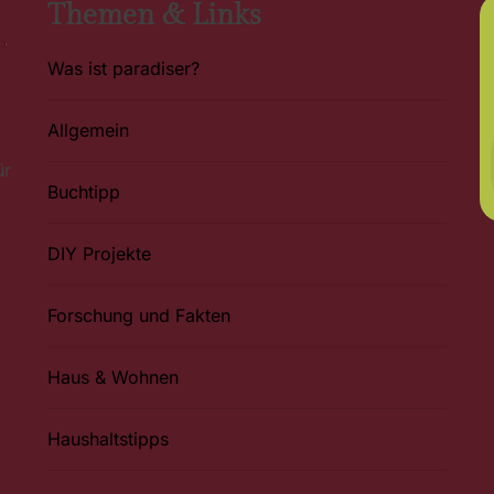
Themen & Links
Was ist paradiser?
Allgemein
ür
Buchtipp
DIY Projekte
Forschung und Fakten
Haus & Wohnen
Haushaltstipps