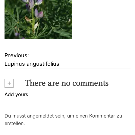
Previous:
B
Lupinus angustifolius
e
i
+
There are no comments
t
Add yours
r
Du musst angemeldet sein, um einen Kommentar zu
a
erstellen.
g