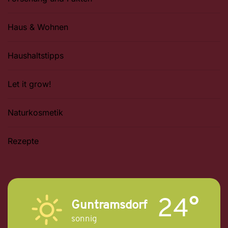
Haus & Wohnen
Haushaltstipps
Let it grow!
Naturkosmetik
Rezepte
24°
Guntramsdorf
sonnig