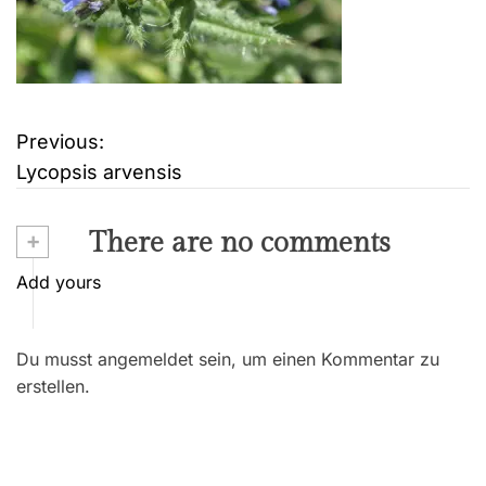
Previous:
B
Lycopsis arvensis
e
i
+
There are no comments
t
Add yours
r
Du musst angemeldet sein, um einen Kommentar zu
a
erstellen.
g
s