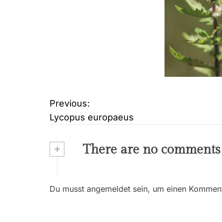
Previous:
B
Lycopus europaeus
e
i
+
There are no comments
t
r
Du musst angemeldet sein, um einen Kommenta
a