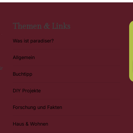
Themen & Links
Was ist paradiser?
Allgemein
ür
Buchtipp
DIY Projekte
Forschung und Fakten
Haus & Wohnen