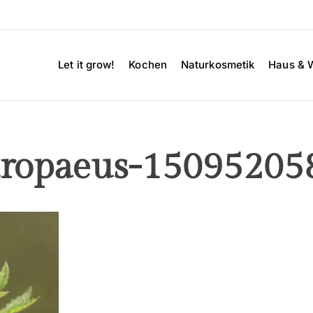
Let it grow!
Kochen
Naturkosmetik
Haus & 
uropaeus-15095205