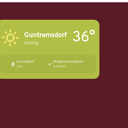
36°
Guntramsdorf
sonnig
Feuchtigkeit
Windgeschwindigkeit
21%
5.4Km/h