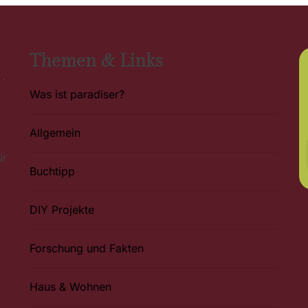
Themen & Links
Was ist paradiser?
Allgemein
ür
Buchtipp
DIY Projekte
Forschung und Fakten
Haus & Wohnen