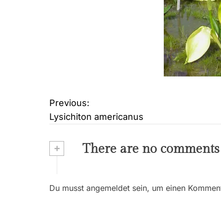
Previous:
B
Lysichiton americanus
e
i
+
There are no comments
t
r
Du musst angemeldet sein, um einen Kommenta
a