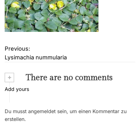
Previous:
B
Lysimachia nummularia
e
i
+
There are no comments
t
Add yours
r
Du musst angemeldet sein, um einen Kommentar zu
a
erstellen.
g