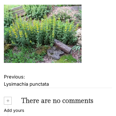
Previous:
B
Lysimachia punctata
e
i
+
There are no comments
t
Add yours