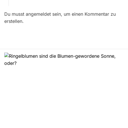
r
Du musst angemeldet sein, um einen Kommentar zu
a
erstellen.
g
s
n
a
v
i
g
a