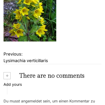
Previous:
B
Lysimachia verticillaris
e
i
+
There are no comments
t
Add yours
r
Du musst angemeldet sein, um einen Kommentar zu