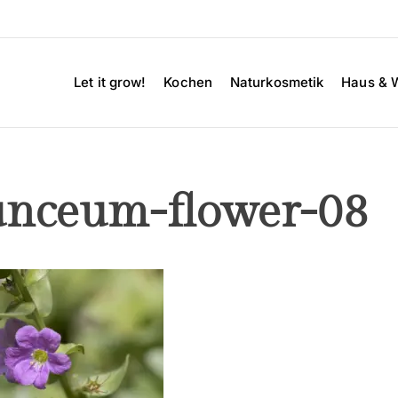
Let it grow!
Kochen
Naturkosmetik
Haus & 
unceum-flower-08