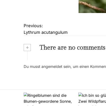
Previous:
B
Lythrum acutangulum
e
i
+
There are no comments
t
r
Du musst angemeldet sein, um einen Kommenta
a
g
s