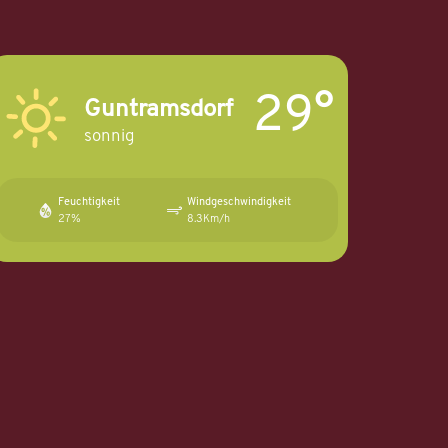
29°
Guntramsdorf
sonnig
Feuchtigkeit
Windgeschwindigkeit
27%
8.3Km/h