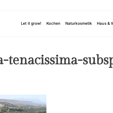
Let it grow!
Kochen
Naturkosmetik
Haus & 
-tenacissima-subsp