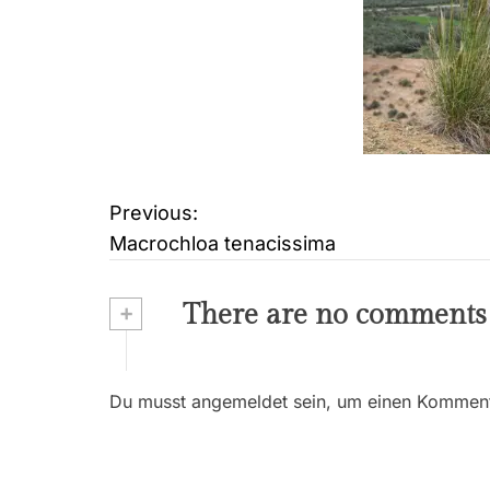
Previous:
B
Macrochloa tenacissima
e
i
+
There are no comments
t
r
Du musst angemeldet sein, um einen Kommenta
a