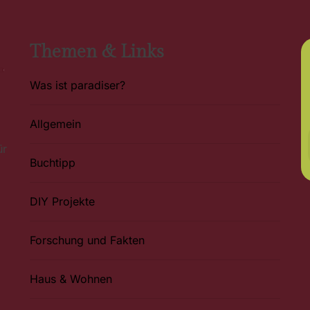
Themen & Links
Was ist paradiser?
Allgemein
ür
Buchtipp
DIY Projekte
Forschung und Fakten
Haus & Wohnen