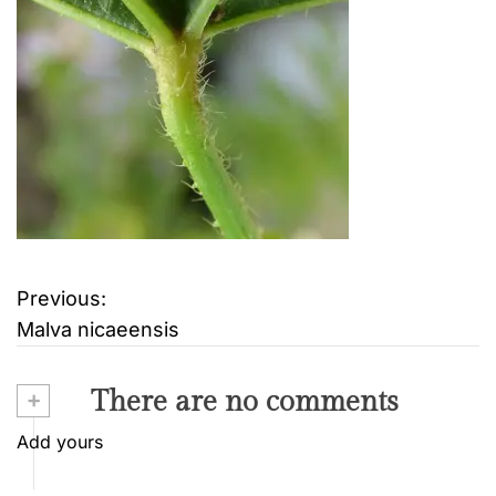
Previous:
B
Malva nicaeensis
e
i
+
There are no comments
t
Add yours
r