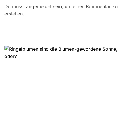
Du musst angemeldet sein, um einen Kommentar zu
a
erstellen.
g
s
n
a
v
i
g
a
t