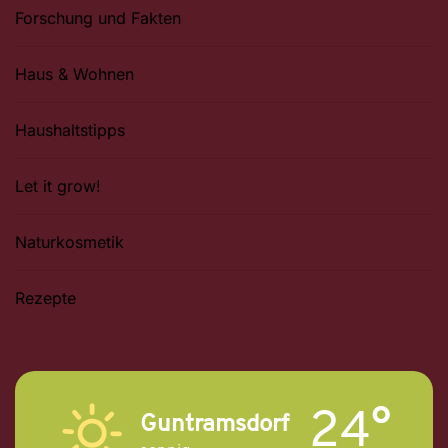
Forschung und Fakten
Haus & Wohnen
Haushaltstipps
Let it grow!
Naturkosmetik
Rezepte
24°
Guntramsdorf