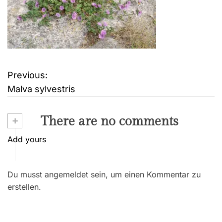
Previous:
B
Malva sylvestris
e
i
+
There are no comments
t
Add yours
r
Du musst angemeldet sein, um einen Kommentar zu
a
erstellen.
g