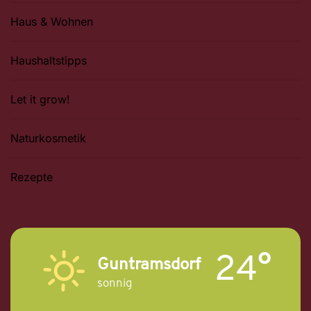
Haus & Wohnen
Haushaltstipps
Let it grow!
Naturkosmetik
Rezepte
24°
Guntramsdorf
sonnig