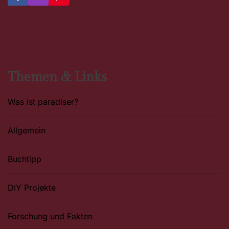
a
n
i
c
s
n
e
t
t
b
a
e
o
g
r
o
r
e
k
a
s
m
t
Themen & Links
Was ist paradiser?
Allgemein
Buchtipp
DIY Projekte
Forschung und Fakten