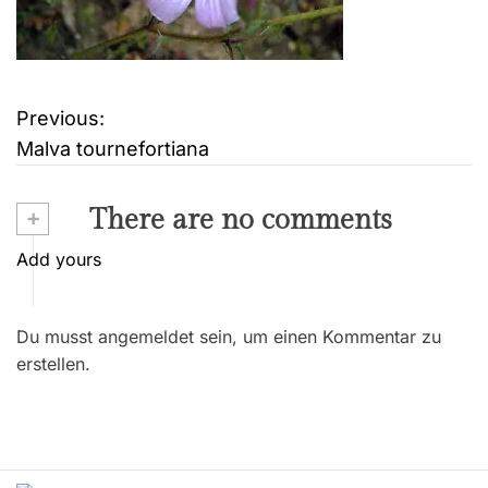
Previous:
B
Malva tournefortiana
e
i
+
There are no comments
t
Add yours
r
Du musst angemeldet sein, um einen Kommentar zu
a
erstellen.
g
s