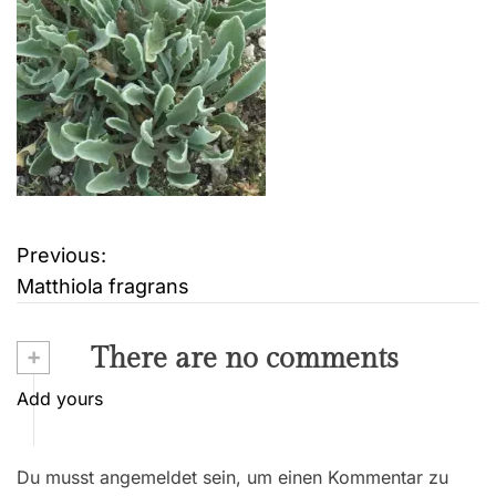
Previous:
B
Matthiola fragrans
e
i
+
There are no comments
t
Add yours
r
Du musst angemeldet sein, um einen Kommentar zu