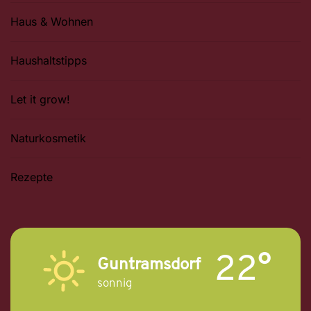
Haus & Wohnen
Haushaltstipps
Let it grow!
Naturkosmetik
Rezepte
22°
Guntramsdorf
sonnig