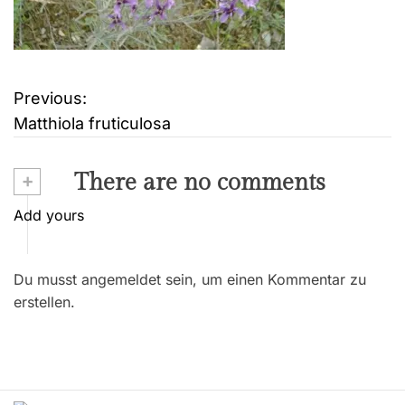
Previous:
B
Matthiola fruticulosa
e
i
+
There are no comments
t
Add yours
r
Du musst angemeldet sein, um einen Kommentar zu
a
erstellen.
g
s