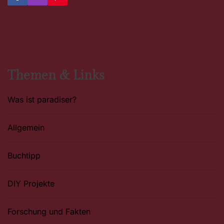
a
n
i
c
s
n
e
t
t
b
a
e
o
g
r
o
r
e
k
a
s
m
t
Themen & Links
Was ist paradiser?
Allgemein
Buchtipp
DIY Projekte
Forschung und Fakten