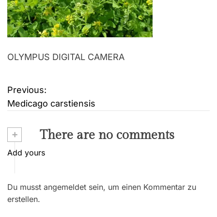
OLYMPUS DIGITAL CAMERA
Previous:
B
Medicago carstiensis
e
i
+
There are no comments
t
Add yours
r
Du musst angemeldet sein, um einen Kommentar zu
a
erstellen.