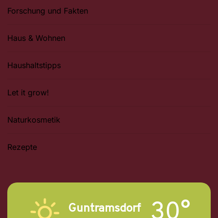
Forschung und Fakten
Haus & Wohnen
Haushaltstipps
Let it grow!
Naturkosmetik
Rezepte
30°
Guntramsdorf