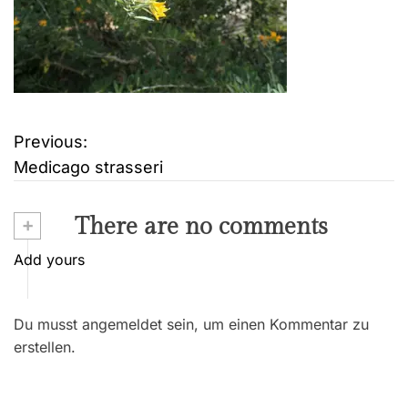
Previous:
B
Medicago strasseri
e
i
+
There are no comments
t
Add yours
r
Du musst angemeldet sein, um einen Kommentar zu
a
erstellen.
g