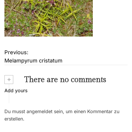
Previous:
B
Melampyrum cristatum
e
i
+
There are no comments
t
Add yours
r
Du musst angemeldet sein, um einen Kommentar zu
a
erstellen.
g