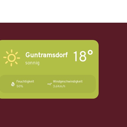
18°
Guntramsdorf
sonnig
Feuchtigkeit
Windgeschwindigkeit
50%
3.6Km/h