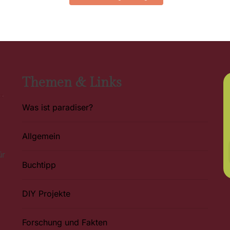
Themen & Links
Was ist paradiser?
Allgemein
ür
Buchtipp
DIY Projekte
Forschung und Fakten