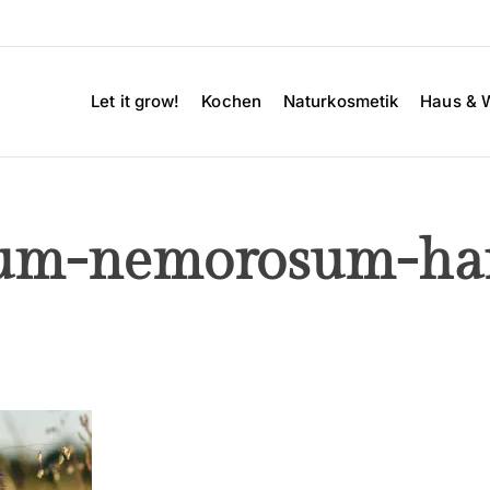
Let it grow!
Kochen
Naturkosmetik
Haus & 
um-nemorosum-har