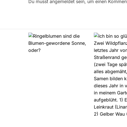
r
Du musst angemeldet sein, um einen Kommenta
a
g
s
n
a
v
i
g
a
t