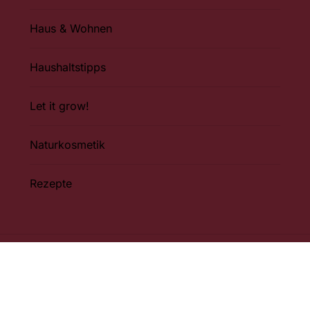
Haus & Wohnen
Haushaltstipps
Let it grow!
Naturkosmetik
Rezepte
Impressum
Datenschutzerkl