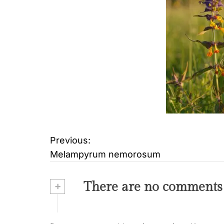
Previous:
B
Melampyrum nemorosum
e
i
+
There are no comments
t