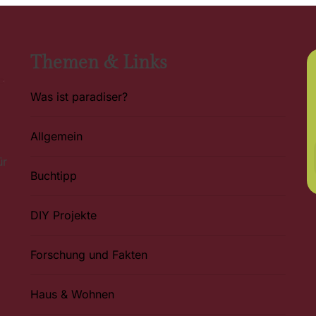
Themen & Links
Was ist paradiser?
Allgemein
ür
Buchtipp
DIY Projekte
Forschung und Fakten
Haus & Wohnen