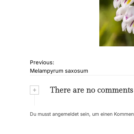
Previous:
B
Melampyrum saxosum
e
i
+
There are no comments
t
r
Du musst angemeldet sein, um einen Kommenta
a