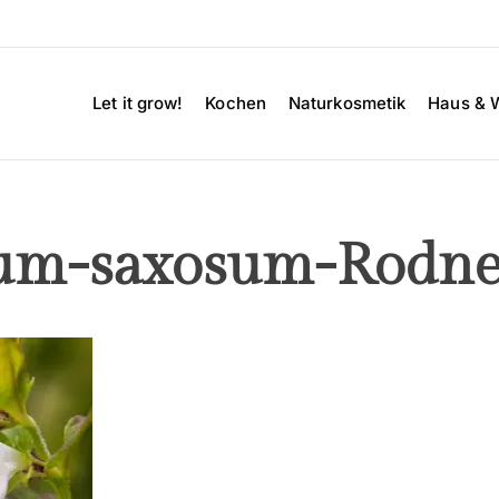
Let it grow!
Kochen
Naturkosmetik
Haus & 
um-saxosum-Rodne