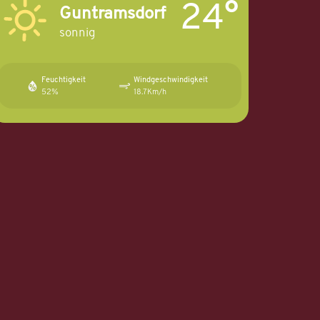
24°
Guntramsdorf
sonnig
Feuchtigkeit
Windgeschwindigkeit
52%
18.7Km/h