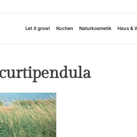
Let it grow!
Kochen
Naturkosmetik
Haus & 
curtipendula