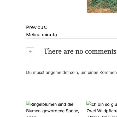
Previous:
B
Melica minuta
e
i
+
There are no comments
t
r
Du musst angemeldet sein, um einen Kommenta
a
g
s