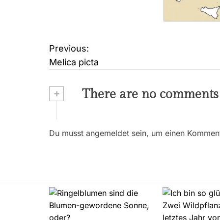
Previous:
B
Melica picta
e
i
+
There are no comments
t
r
Du musst angemeldet sein, um einen Kommenta
a
g
s