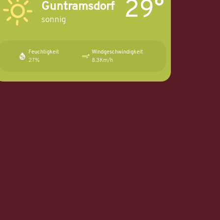
29°
Guntramsdorf
sonnig
Feuchtigkeit
Windgeschwindigkeit
27%
8.3Km/h