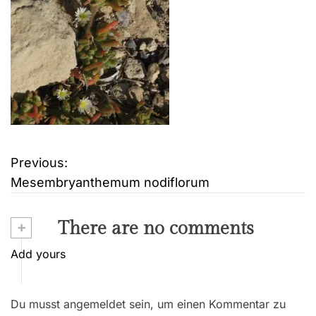
Previous:
B
Mesembryanthemum nodiflorum
e
i
+
There are no comments
t
Add yours
r
Du musst angemeldet sein, um einen Kommentar zu