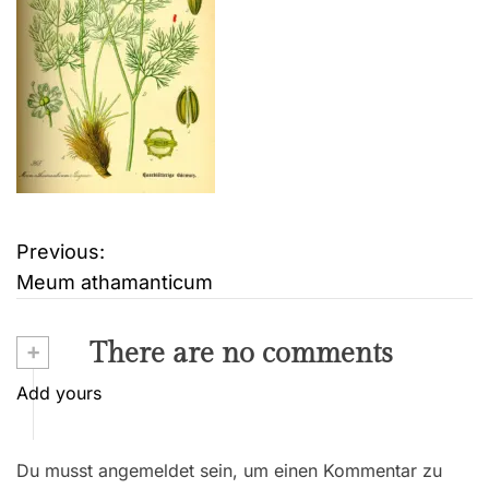
Previous:
B
Meum athamanticum
e
i
+
There are no comments
t
Add yours
r
Du musst angemeldet sein, um einen Kommentar zu