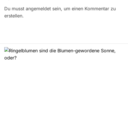
r
Du musst angemeldet sein, um einen Kommentar zu
a
erstellen.
g
s
n
a
v
i
g
a
t