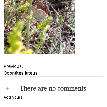
Previous:
B
Odontites luteus
e
i
+
There are no comments
t
Add yours