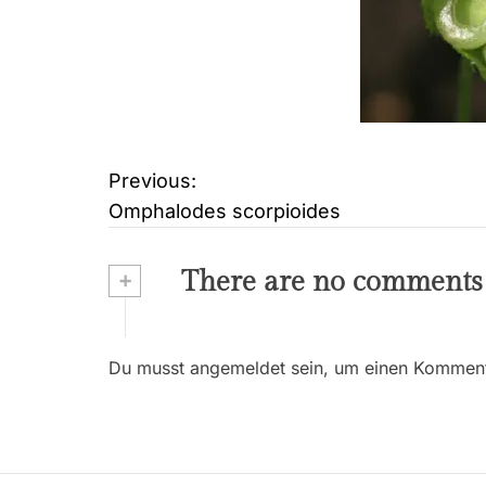
Previous:
B
Omphalodes scorpioides
e
i
+
There are no comments
t
r
Du musst angemeldet sein, um einen Kommenta
a
g