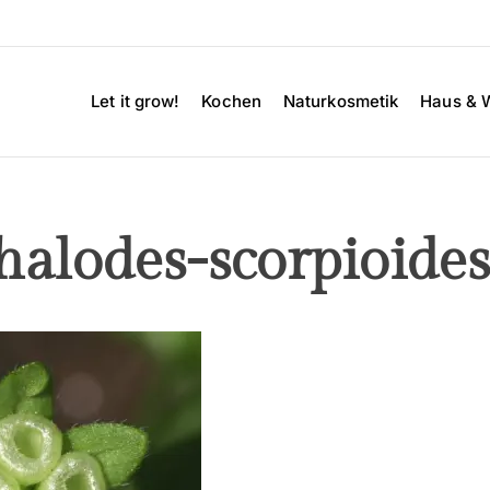
Let it grow!
Kochen
Naturkosmetik
Haus & 
alodes-scorpioides