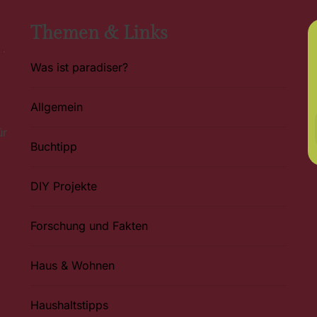
Themen & Links
Was ist paradiser?
Allgemein
ür
Buchtipp
DIY Projekte
Forschung und Fakten
Haus & Wohnen
Haushaltstipps