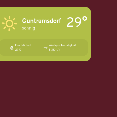
29°
Guntramsdorf
sonnig
Feuchtigkeit
Windgeschwindigkeit
27%
8.3Km/h