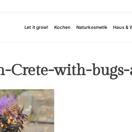
Let it grow!
Kochen
Naturkosmetik
Haus & 
-Crete-with-bugs-a