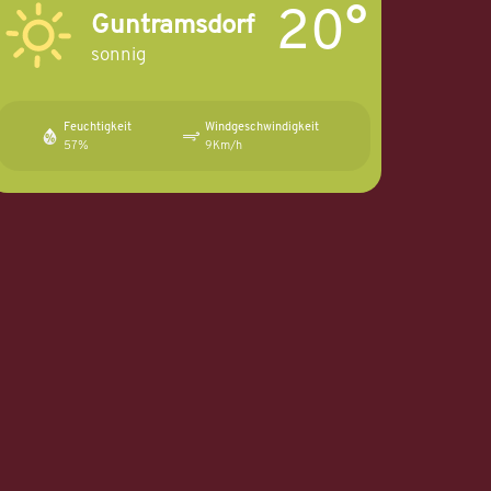
20°
Guntramsdorf
sonnig
Feuchtigkeit
Windgeschwindigkeit
57%
9Km/h