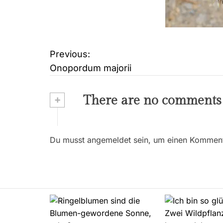
Previous:
B
Onopordum majorii
e
i
+
There are no comments
t
r
Du musst angemeldet sein, um einen Kommenta
a
g
s