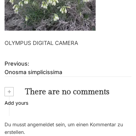
OLYMPUS DIGITAL CAMERA
Previous:
B
Onosma simplicissima
e
i
+
There are no comments
t
Add yours
r
Du musst angemeldet sein, um einen Kommentar zu
a
erstellen.