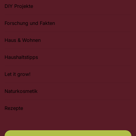
DIY Projekte
Forschung und Fakten
Haus & Wohnen
Haushaltstipps
Let it grow!
Naturkosmetik
Rezepte