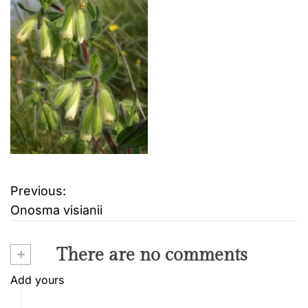
Previous:
B
Onosma visianii
e
i
+
There are no comments
t
Add yours