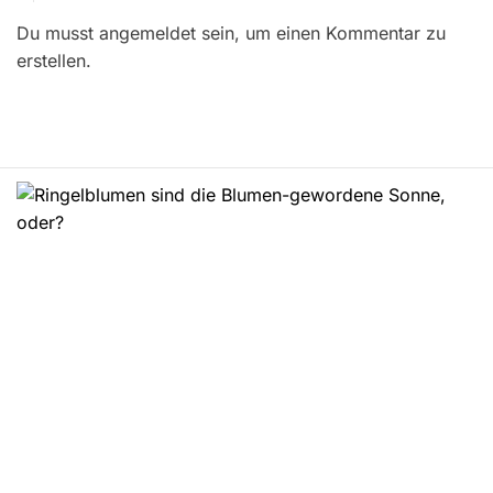
r
Du musst angemeldet sein, um einen Kommentar zu
a
erstellen.
g
s
n
a
v
i
g
a
t