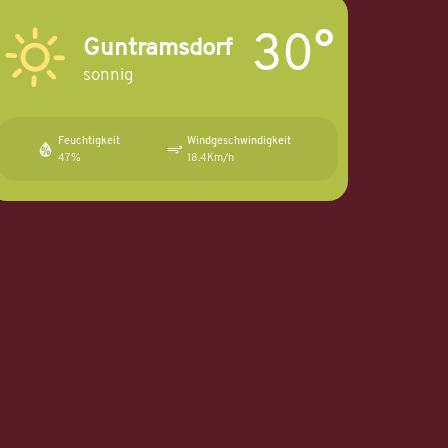
30°
Guntramsdorf
sonnig
Feuchtigkeit
Windgeschwindigkeit
47%
18.4Km/h