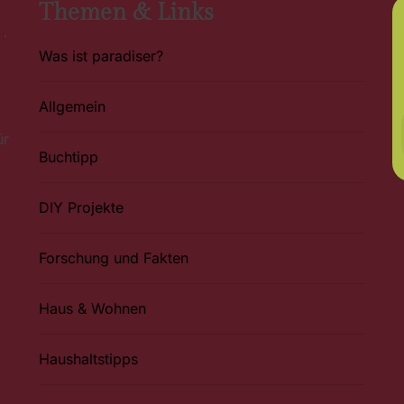
Themen & Links
Was ist paradiser?
Allgemein
ür
Buchtipp
DIY Projekte
Forschung und Fakten
Haus & Wohnen
Haushaltstipps