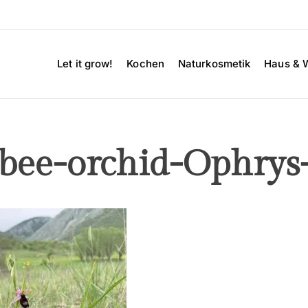
Let it grow!
Kochen
Naturkosmetik
Haus & 
-bee-orchid-Ophrys-