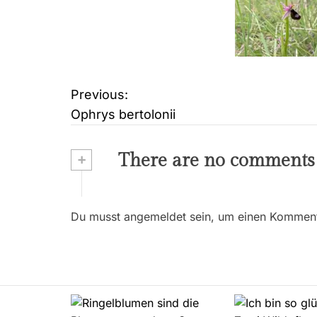
Previous:
B
Ophrys bertolonii
e
i
+
There are no comments
t
r
Du musst angemeldet sein, um einen Kommenta
a
g
s