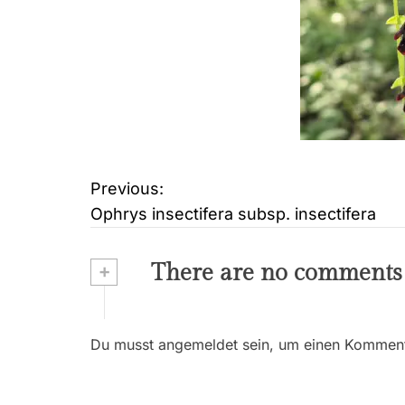
Previous:
B
Ophrys insectifera subsp. insectifera
e
i
+
There are no comments
t
r
Du musst angemeldet sein, um einen Kommenta
a