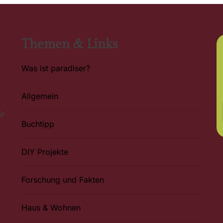
Themen & Links
Was ist paradiser?
Allgemein
ür
Buchtipp
DIY Projekte
Forschung und Fakten
Haus & Wohnen