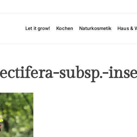
Let it grow!
Kochen
Naturkosmetik
Haus & 
ctifera-subsp.-inse