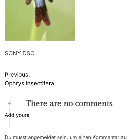
SONY DSC
Previous:
B
Ophrys insectifera
e
i
+
There are no comments
t
Add yours
r
Du musst angemeldet sein, um einen Kommentar zu