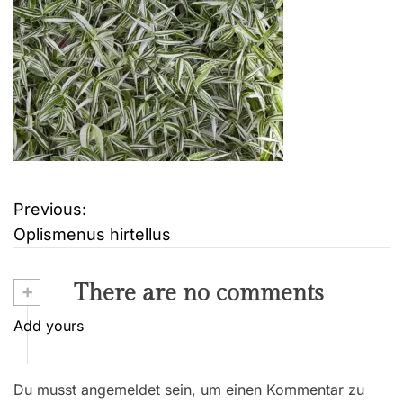
Previous:
B
Oplismenus hirtellus
e
i
+
There are no comments
t
Add yours
r
Du musst angemeldet sein, um einen Kommentar zu