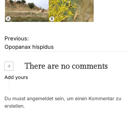
Previous:
B
Opopanax hispidus
e
i
+
There are no comments
t
Add yours
r
Du musst angemeldet sein, um einen Kommentar zu
a
erstellen.
g
s