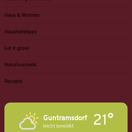
Haus & Wohnen
Haushaltstipps
Let it grow!
Naturkosmetik
Rezepte
21°
Guntramsdorf
leicht bewölkt