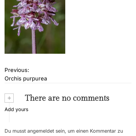
Previous:
B
Orchis purpurea
e
i
+
There are no comments
t
Add yours
r
Du musst angemeldet sein, um einen Kommentar zu