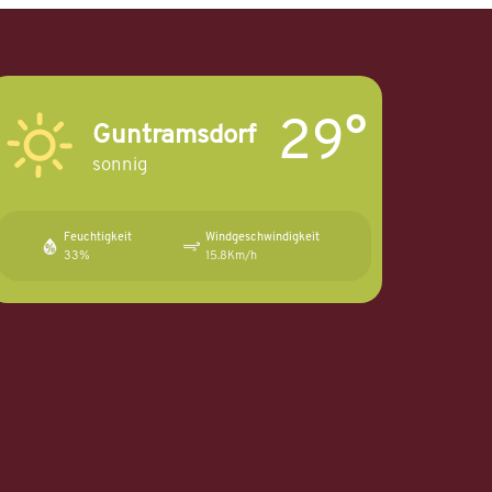
29°
Guntramsdorf
sonnig
Feuchtigkeit
Windgeschwindigkeit
33%
15.8Km/h