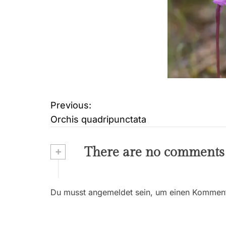
Previous:
B
Orchis quadripunctata
e
i
+
There are no comments
t
r
Du musst angemeldet sein, um einen Kommenta
a