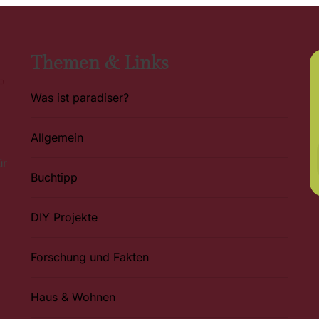
Themen & Links
Was ist paradiser?
Allgemein
ür
Buchtipp
DIY Projekte
Forschung und Fakten
Haus & Wohnen