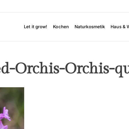
Let it grow!
Kochen
Naturkosmetik
Haus & 
ed-Orchis-Orchis-q